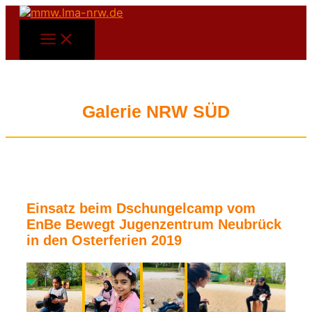
Zum
Inhalt
Main
springen
Menu
Galerie NRW SÜD
Einsatz beim Dschungelcamp vom
EnBe Bewegt Jugenzentrum Neubrück
in den Osterferien 2019