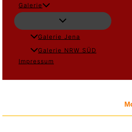
Galerie
Menü
umschalten
Galerie Jena
Galerie NRW SÜD
Impressum
Mo